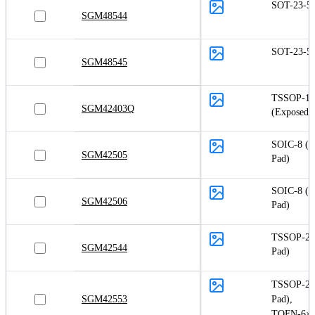
SOT-23-5
SGM48544
SOT-23-5
SGM48545
TSSOP-1
SGM42403Q
(Exposed 
SOIC-8 (E
SGM42505
Pad)
SOIC-8 (E
SGM42506
Pad)
TSSOP-28
SGM42544
Pad)
TSSOP-28
SGM42553
Pad)
,
TQFN-6×