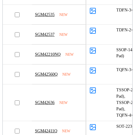
TDFN-3×2
SGM42535
NEW
TDFN-2×
SGM42537
NEW
SSOP-14 (
SGM42210NQ
NEW
Pad)
TQFN-3×4
SGM42560Q
NEW
TSSOP-24
Pad)
,
SGM42636
TSSOP-28
NEW
Pad)
,
TQFN-4×4
SOT-223-
SGM42411Q
NEW