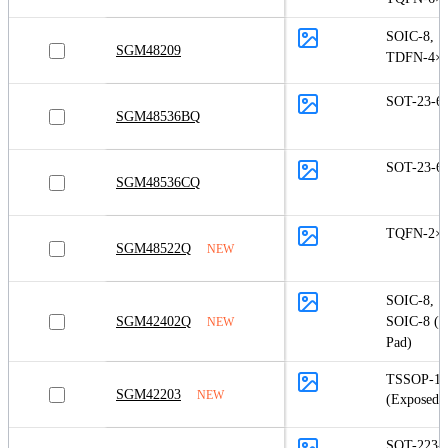
SOIC-8
,
SGM48209
TDFN-4×
SOT-23-6
SGM48536BQ
SOT-23-6
SGM48536CQ
TQFN-2×
SGM48522Q
NEW
SOIC-8
,
SGM42402Q
SOIC-8 (E
NEW
Pad)
TSSOP-1
SGM42203
NEW
(Exposed 
SOT-223-