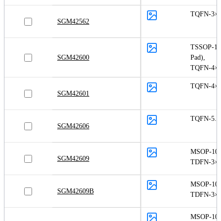
TQFN-3×4
SGM42562
TSSOP-16
SGM42600
Pad)
,
TQFN-4×4
TQFN-4×4
SGM42601
TQFN-5.5
SGM42606
MSOP-10
,
SGM42609
TDFN-3×3
MSOP-10
,
SGM42609B
TDFN-3×3
MSOP-10 