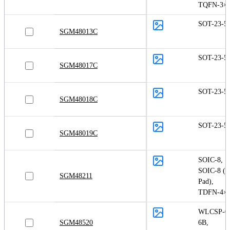
TQFN-3×3
SOT-23-5
SGM48013C
SOT-23-5
SGM48017C
SOT-23-5
SGM48018C
SOT-23-5
SGM48019C
SOIC-8
,
SOIC-8 (E
SGM48211
Pad)
,
TDFN-4×
WLCSP-0.
SGM48520
6B
,