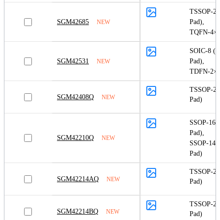
TSSOP-24
SGM42685
Pad)
,
NEW
TQFN-4×4
SOIC-8 (E
SGM42531
Pad)
,
NEW
TDFN-2×2
TSSOP-24
SGM42408Q
NEW
Pad)
SSOP-16 (
Pad)
,
SGM42210Q
NEW
SSOP-14 (
Pad)
TSSOP-28
SGM42214AQ
NEW
Pad)
TSSOP-28
SGM42214BQ
NEW
Pad)