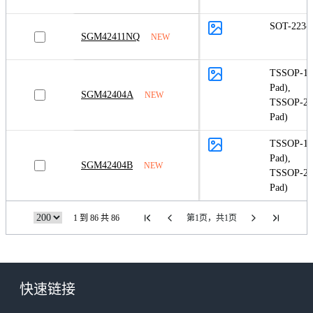
SOT-223-
SGM42411NQ
NEW
TSSOP-16
Pad)
,
SGM42404A
NEW
TSSOP-20
Pad)
TSSOP-16
Pad)
,
SGM42404B
NEW
TSSOP-20
Pad)
1 到 86 共 86
第1页，共1页
快速链接