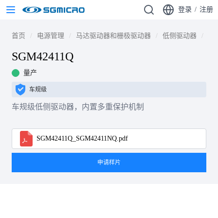
登录
/
注册
首页
电源管理
马达驱动器和栅极驱动器
低侧驱动器
SG
SGM42411Q
量产
车规级
车规级低侧驱动器，内置多重保护机制
SGM42411Q_SGM42411NQ.pdf
申请样片