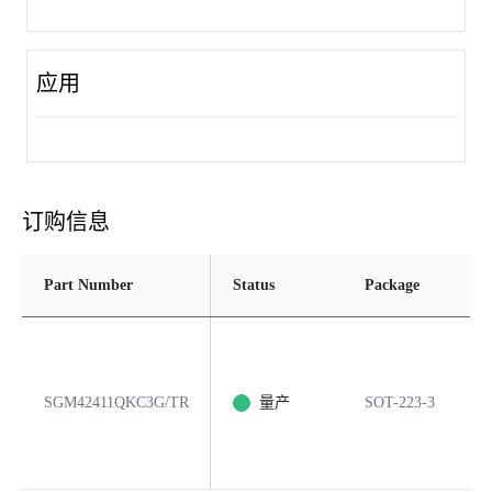
应用
订购信息
Part Number
Status
Package
P
SGM42411QKC3G/TR
量产
SOT-223-3
3