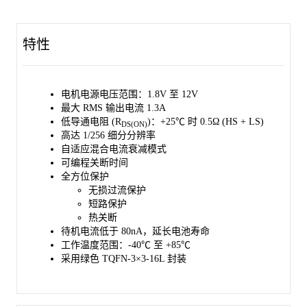
为 -40℃ 至 +85℃。
特性
电机电源电压范围：1.8V 至 12V
最大 RMS 输出电流 1.3A
低导通电阻 (R
)：+25℃ 时 0.5Ω (HS + LS)
DS(ON)
高达 1/256 细分分辨率
自适应混合电流衰减模式
可编程关断时间
全方位保护
无损过流保护
短路保护
热关断
待机电流低于 80nA，延长电池寿命
工作温度范围：-40℃ 至 +85℃
采用绿色 TQFN-3×3-16L 封装