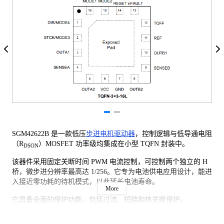
SGM42622B 是一款低压
步进电机驱动器
，控制逻辑与低导通电阻
（R
）MOSFET 功率级均集成在小型 TQFN 封装中。
DSON
该器件采用固定关断时间 PWM 电流控制，可控制两个独立的 H
桥，微步进分辨率最高达 1/256。它专为电池供电应用设计，能进
入接近零功耗的待机模式，以此延长电池寿命。
More
它具备全面的保护功能，包括过流、短路和热关断保护。
SGM42622B 采用绿色 TQFN-3×3-16L 封装，工作环境温度范围