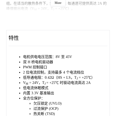
More
组。在适当的散热条件下，SGM42541 每通道可提供高达 2A 的
峰值输出电流（V
= 24V，T
= +25℃）。
M
J
SGM42541 采用简单的并行数字控制接口，与行业标准器件兼
容。其衰减模式可编程，能够根据应用需求提供快速、慢速和混
合衰减模式。此外，2 位电流控制方案支持最多 4 个离散电流等
级。
特性
该器件提供多种保护功能，包括过流保护、短路保护、欠压锁定
和热关断功能。
电机供电电压范围：8V 至 45V
SGM42541 采用绿色 TSSOP-28（裸露焊盘）封装。
双 H 桥电机驱动器
PWM 控制接口
2 位电流控制，支持最多 4 个电流档位
低导通电阻：0.42Ω（HS + LS，T
= +25℃）
J
V
= 24V，T
= +25℃ 时驱动电流高达 2A
M
J
低电流休眠模式
内置 3.3V 基准输出
全方位保护：
欠压锁定 (UVLO)
过流保护 (OCP)
热关断 (TSD)