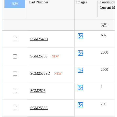
Part Number
Images
Continuous
比较
Current M
NA
SGM2549D
2000
SGM2578S
NEW
2000
SGM2578SD
NEW
1
SGM2526
200
SGM2553E