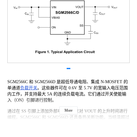
SGM2566C 和 SGM2566D 是超低导通电阻、集成 N-MOSFET 的
单通道
负载开关
。这些器件可在 0.6V 至 5.7V 的宽输入电压范围
内工作，并支持最大 5A 的连续负载电流。它们通过开关使能输
入（ON）引脚进行控制。
More
通过在 SS 引脚上添加外部电容，可以对 VOUT 的上升时间进行
编程。SGM2566C 和 SGM2566D 还具备热关断功能。当结温超过
+165℃ 时，内部 N-MOSFET 将通过热关断电路关闭，并保持关
闭状态，直到芯片温度降至 +140℃ 以下。此外，当开关被禁用
时，这些器件还具有快速输出放电功能。