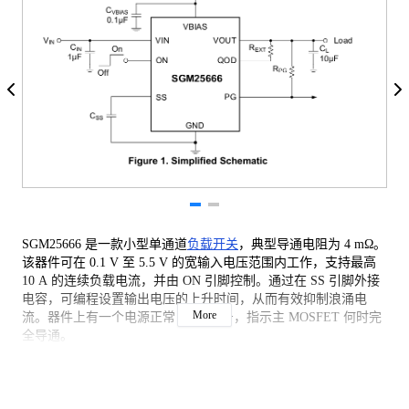
SGM25666 是一款小型单通道
负载开关
，典型导通电阻为 4 mΩ。
该器件可在 0.1 V 至 5.5 V 的宽输入电压范围内工作，支持最高
10 A 的连续负载电流，并由 ON 引脚控制。通过在 SS 引脚外接
电容，可编程设置输出电压的上升时间，从而有效抑制浪涌电
More
流。器件上有一个电源正常 (PG) 信号，指示主 MOSFET 何时完
全导通。
该器件内置过热关断保护功能：当结温超过 +170 °C 时，内部 N
沟道
MOSFET
会自动关断，并保持关断状态，直到芯片温度降至
+150 °C 以下。在禁用状态下，SGM25666 具备快速输出放电功