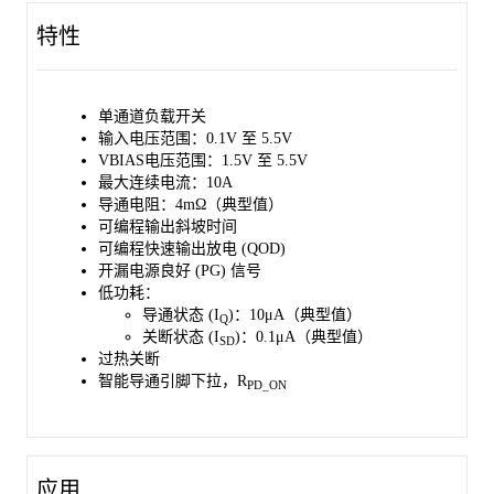
能，其输出下降时间（tF）可通过外部电阻进行调节。
特性
SGM25666 采用绿色 UTQFN-1.5×2-10L 封装。
单通道负载开关
输入电压范围：0.1V 至 5.5V
VBIAS电压范围：1.5V 至 5.5V
最大连续电流：10A
导通电阻：4mΩ（典型值）
可编程输出斜坡时间
可编程快速输出放电 (QOD)
开漏电源良好 (PG) 信号
低功耗：
导通状态 (I
)：10μA（典型值）
Q
关断状态 (I
)：0.1μA（典型值）
SD
过热关断
智能导通引脚下拉，R
PD_ON
应用