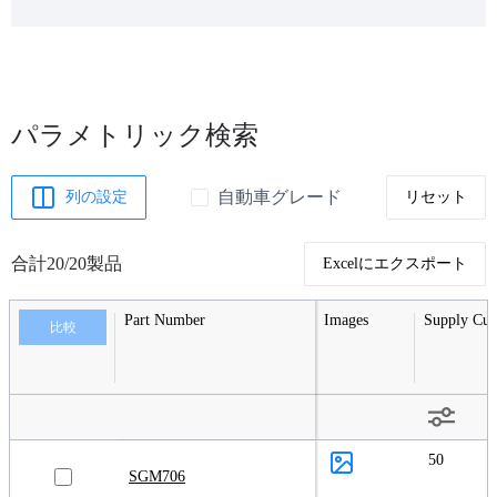
パラメトリック検索
自動車グレード
列の設定
リセット
合計20/20製品
Excelにエクスポート
Part Number
Images
Supply Cur
比較
50
SGM706