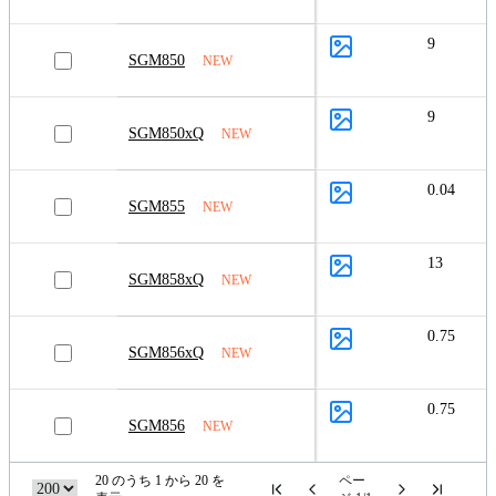
9
SGM850
NEW
9
SGM850xQ
NEW
0.04
SGM855
NEW
13
SGM858xQ
NEW
0.75
SGM856xQ
NEW
0.75
SGM856
NEW
20 のうち 1 から 20 を
ペー