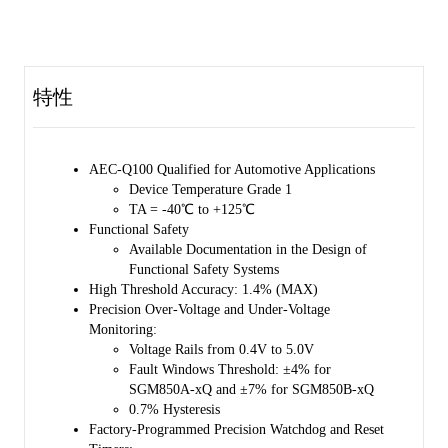
external capacitor at CRST pin.
The SGM850xQ has an adjustable watchdog timer and a special
watchdog output (nWDO). The nWDO can be used to locate the fault
causes. The watchdog timeout period can either be determined by
特性
factory default settings, or be determined by the external capacitor at
CWD pin. The watchdog function can be closed through SETx (x = 0,
1) pin to prevent some specific watchdog timeout events.
AEC-Q100 Qualified for Automotive Applications
The device is AEC-Q100 qualified (Automotive Electronics Council
Device Temperature Grade 1
(AEC) standard Q100 Grade 1) and it is suitable for automotive
TA = -40℃ to +125℃
applications.
Functional Safety
Available Documentation in the Design of
The SGM850xQ is available in a Green TDFN-3×3-10BL package. It
Functional Safety Systems
features wettable flanks for easy optical inspection.
High Threshold Accuracy: 1.4% (MAX)
Precision Over-Voltage and Under-Voltage
Monitoring:
Voltage Rails from 0.4V to 5.0V
Fault Windows Threshold: ±4% for
SGM850A-xQ and ±7% for SGM850B-xQ
0.7% Hysteresis
Factory-Programmed Precision Watchdog and Reset