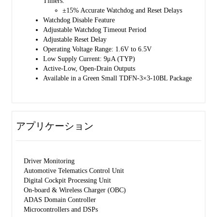
Timers:
±15% Accurate Watchdog and Reset Delays
Watchdog Disable Feature
Adjustable Watchdog Timeout Period
Adjustable Reset Delay
Operating Voltage Range: 1.6V to 6.5V
Low Supply Current: 9μA (TYP)
Active-Low, Open-Drain Outputs
Available in a Green Small TDFN-3×3-10BL Package
アプリケーション
Driver Monitoring
Automotive Telematics Control Unit
Digital Cockpit Processing Unit
On-board & Wireless Charger (OBC)
ADAS Domain Controller
Microcontrollers and DSPs