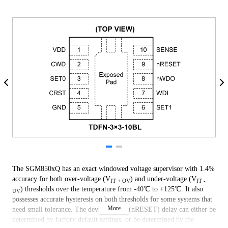
The SGM850xQ has an exact windowed voltage supervisor with 1.4%
accuracy for both over-voltage (V
) and under-voltage (V
IT + OV
IT -
) thresholds over the temperature from -40℃ to +125℃. It also
UV
possesses accurate hysteresis on both thresholds for some systems that
More
need small tolerance. The device output (nRESET) delay can either be
determined by factory default settings, or be determined by the