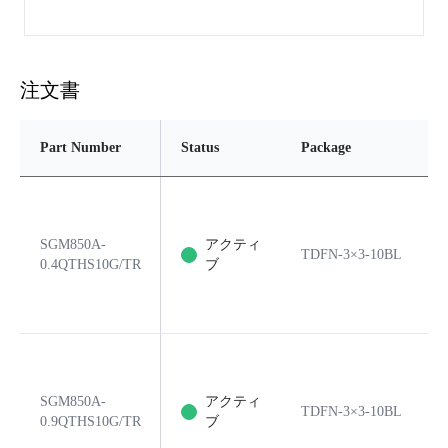
注文書
Part Number
Status
Package
SGM850A-
アクティ
TDFN-3×3-10BL
0.4QTHS10G/TR
ブ
SGM850A-
アクティ
TDFN-3×3-10BL
0.9QTHS10G/TR
ブ