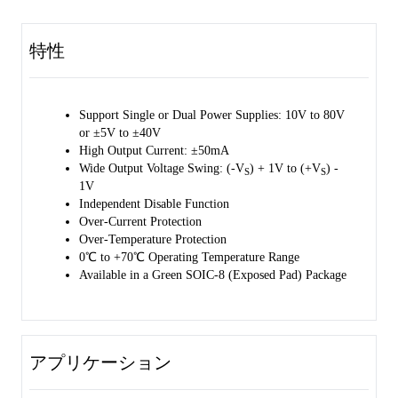
The SGM8257-1 includes built-in over-current and over-temperature
protections. These conditions are monitored via the Status Flag pin,
特性
which is an open-drain output. When either condition occurs, the
Status Flag pin goes active, alerting the system to take protective
measures.
Support Single or Dual Power Supplies: 10V to 80V
Additionally, the SGM8257-1 features a disable function. The E/D pin
or ±5V to ±40V
can enable or disable the output stage independently without affecting
High Output Current: ±50mA
input signal transmission. The E/D COM pin serves as a common
Wide Output Voltage Swing: (-V
) + 1V to (+V
) -
S
S
return, simplifying the connection of the E/D pin to low-voltage logic
1V
circuits. The disable function helps reduce power consumption and
Independent Disable Function
protects the load when the amplifier output is not needed.
Over-Current Protection
Over-Temperature Protection
The SGM8257-1 is available in a Green SOIC-8 (Exposed Pad)
0℃ to +70℃ Operating Temperature Range
package. It is specified from 0℃ to +70℃ temperature range.
Available in a Green SOIC-8 (Exposed Pad) Package
アプリケーション