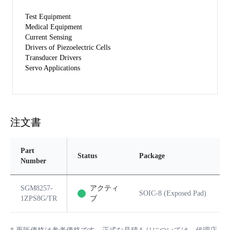
Test Equipment
Medical Equipment
Current Sensing
Drivers of Piezoelectric Cells
Transducer Drivers
Servo Applications
注文書
Part
Status
Package
Number
SGM8257-
アクティ
SOIC-8 (Exposed Pad)
1ZPS8G/TR
ブ