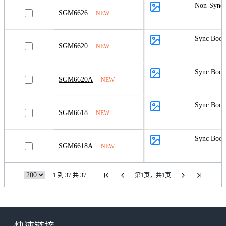
Non-Sync 
SGM6626
NEW
Sync Boos
SGM6620
NEW
Sync Boos
SGM6620A
NEW
Sync Boos
SGM6618
NEW
Sync Boos
SGM6618A
NEW
1 到 37 共 37
第1页，共1页