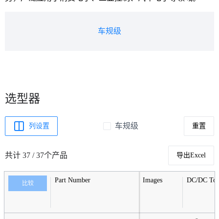
车规级
选型器
车规级
列设置
重置
共计 37 / 37个产品
导出Excel
Part Number
Images
DC/DC Top
比较