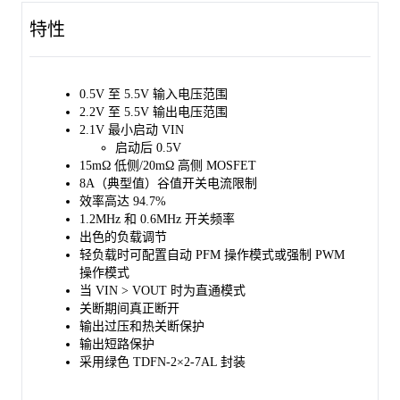
MODE 引脚，允许用户在轻载条件下选择强制 PWM 模式或自动
特性
PFM 模式。其 VOUT 引脚的静态电流仅为 30μA（典型值），有
助于提高轻载时的效率。
在关机状态下，SGM66022 提供了输入断开功能，并且具备包括
0.5V 至 5.5V 输入电压范围
过压保护、短路保护和热关断保护在内的多种保护功能。
2.2V 至 5.5V 输出电压范围
2.1V 最小启动 VIN
SGM66022 采用绿色 TDFN-2×2-7AL 封装。
启动后 0.5V
15mΩ 低侧/20mΩ 高侧 MOSFET
8A（典型值）谷值开关电流限制
效率高达 94.7%
1.2MHz 和 0.6MHz 开关频率
出色的负载调节
轻负载时可配置自动 PFM 操作模式或强制 PWM
操作模式
当 VIN > VOUT 时为直通模式
关断期间真正断开
输出过压和热关断保护
输出短路保护
采用绿色 TDFN-2×2-7AL 封装