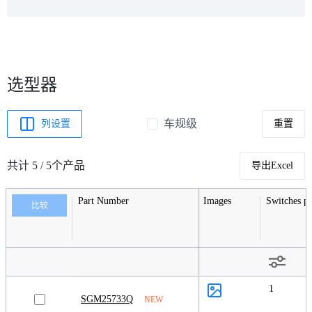
选型器
车规级
列设置
重置
共计 5 / 5个产品
导出Excel
Part Number
Images
Switches p
比较
1
SGM25733Q
NEW