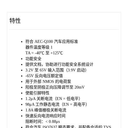
通过控制 MOSFET 的栅极，该器件可调节 20mV 的正向压降。
这种控制架构可确保外部 MOSFET 在出现反向电流时关闭，从而
有效防止任何稳态反向电流。该器件具有小于 0.88μs 的快速反向
特性
电流阻断响应时间，非常适合在 ISO7637 脉冲测试以及输入微短
路和电源故障情况下需要保持输出电压的应用。
该控制器集成了一个用于外部 NMOS 的电荷泵栅极驱动器。其高
符合 AEC-Q100 汽车应用标准
额定电压简化了符合汽车 EMC 瞬态干扰标准 ISO7637 的系统设
器件温度等级 1
计。当使能引脚保持低电平时，控制器处于禁用状态，仅消耗约
TA = -40℃ 至 +125℃
1.2μA 的电源电流。
功能安全
提供文档，协助进行功能安全系统设计
该器件符合 AEC-Q100 标准 (Automotive Electronics Council
3.2V 至 65V 输入范围（3.9V 启动）
(AEC) standard Q100 Grade 1)，非常适合汽车应用。SGM25733Q
-65V 反向电压额定值
采用绿色 SOT-23-6 和 TSOT-23-8 封装。
用于外部 NMOS 的电荷泵
阳极至阴极正向压降调节至 20mV
使能引脚特性
1.2μA 关断电流（EN = 低电平）
98μA 工作静态电流（EN = 高电平）
1.8A 峰值栅极关断电流
快速反向电流响应时间
阻断时间：< 0.88μs
符合汽车 ISO7637 瞬态要求，并配备合适的 TVS