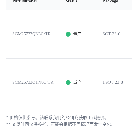
Part Number
Status
Package
P
SGM25733QN6G/TR
量产
SOT-23-6
6
SGM25733QTN8G/TR
量产
TSOT-23-8
8
*
价格仅供参考。请联系我们的经销商获取正式报价。
**
交货时间仅供参考，可能会根据不同情况而发生变化。