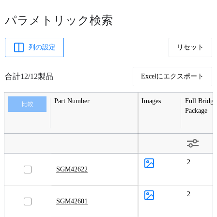
パラメトリック検索
列の設定
リセット
合計12/12製品
Excelにエクスポート
Part Number
Images
Full Bridge
比較
Package
2
SGM42622
2
SGM42601