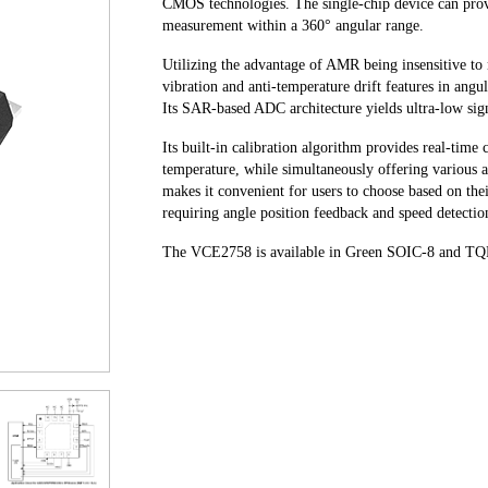
CMOS technologies. The single-chip device can provid
measurement within a 360° angular range.
Utilizing the advantage of AMR being insensitive to 
vibration and anti-temperature drift features in angu
Its SAR-based ADC architecture yields ultra-low si
Its built-in calibration algorithm provides real-time
temperature, while simultaneously offering variou
makes it convenient for users to choose based on their
requiring angle position feedback and speed detecti
The VCE2758 is available in Green SOIC-8 and TQ