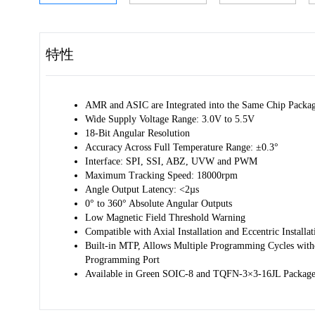
特性
AMR and ASIC are Integrated into the Same Chip Packa
Wide Supply Voltage Range: 3.0V to 5.5V
18-Bit Angular Resolution
Accuracy Across Full Temperature Range: ±0.3°
Interface: SPI, SSI, ABZ, UVW and PWM
Maximum Tracking Speed: 18000rpm
Angle Output Latency: <2µs
0° to 360° Absolute Angular Outputs
Low Magnetic Field Threshold Warning
Compatible with Axial Installation and Eccentric Installat
Built-in MTP, Allows Multiple Programming Cycles with
Programming Port
Available in Green SOIC-8 and TQFN-3×3-16JL Package