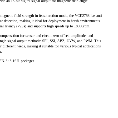
e an 18-bit digital signal output for magnetic field angle
magnetic field strength in its saturation mode, the VCE2758 has anti-
lar detection, making it ideal for deployment in harsh environments.
gnal latency (<2μs) and supports high speeds up to 18000rpm.
 compensation for sensor and circuit zero-offset, amplitude, and
s angle signal output methods: SPI, SSI, ABZ, UVW, and PWM. This
 different needs, making it suitable for various typical applications
on.
FN-3×3-16JL packages.