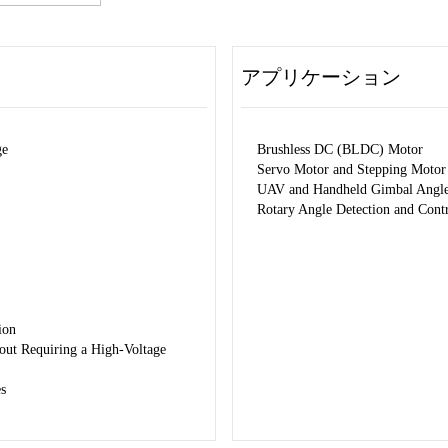
アプリケーション
ge
Brushless DC (BLDC) Motor
Servo Motor and Stepping Motor
UAV and Handheld Gimbal Angle
Rotary Angle Detection and Cont
ion
out Requiring a High-Voltage
s