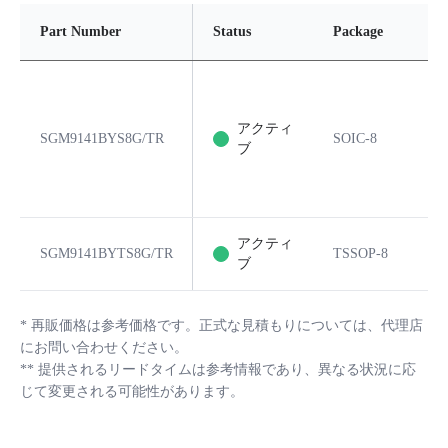
Part Number
Status
Package
P
アクティ
SGM9141BYS8G/TR
SOIC-8
8
ブ
アクティ
SGM9141BYTS8G/TR
TSSOP-8
8
ブ
*
再販価格は参考価格です。正式な見積もりについては、代理店
にお問い合わせください。
**
提供されるリードタイムは参考情報であり、異なる状況に応
じて変更される可能性があります。