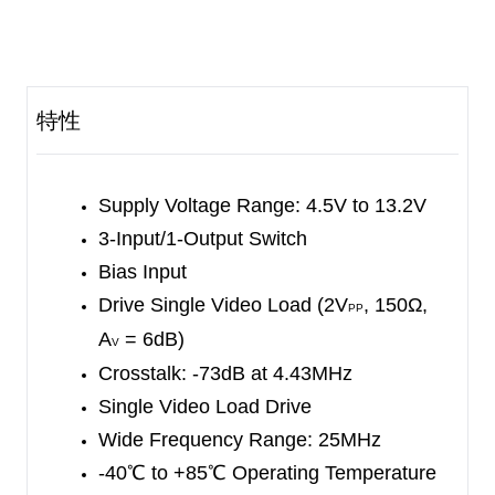
The SGM9141 is available in Green SOIC-8 and
TSSOP-8 packages. It operates over an ambient
temperature range of -40
℃
to +85
℃
.
特性
Supply Voltage Range: 4.5V to 13.2V
3-Input/1-Output Switch
Bias Input
Drive Single Video Load (2V
, 150Ω,
PP
A
= 6dB)
V
Crosstalk: -73dB at 4.43MHz
Single Video Load Drive
Wide Frequency Range: 25MHz
-40
℃
to +85
℃
Operating Temperature