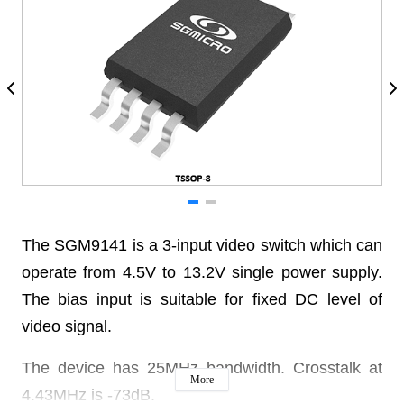
The SGM9141 is a 3-input video switch which can
operate from 4.5V to 13.2V single power supply.
The bias input is suitable for fixed DC level of
video signal.
The device has 25MHz bandwidth. Crosstalk at
More
4.43MHz is -73dB.