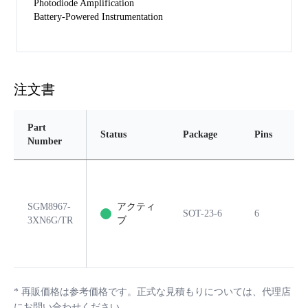
Photodiode Amplification
Battery-Powered Instrumentation
注文書
Part
Status
Package
Pins
P
Number
SGM8967-
アクティ
SOT-23-6
6
Y
3XN6G/TR
ブ
*
再販価格は参考価格です。正式な見積もりについては、代理店
にお問い合わせください。