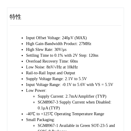
30V/μs. These specifications make the operational amplifiers
appropriate for various applications.
特性
The SGM8967-1 is available in Green SOT-23-5 and SOIC-8
packages. The SGM8967-2 is available in Green SOIC-8 and MSOP-8
packages. The SGM8967-3 is available in a Green SOT-23-6 package.
Input Offset Voltage: 240μV (MAX)
The SGM8967-4 is available in Green SOIC-14 and TSSOP-14
High Gain-Bandwidth Product: 27MHz
packages. They are specified over the extended industrial temperature
High Slew Rate: 30V/μs
range (-40 ℃ to +125℃).
Settling Time to 0.1% with 2V Step: 120ns
Overload Recovery Time: 60ns
Low Noise: 8nV/√Hz at 10kHz
Rail-to-Rail Input and Output
Supply Voltage Range: 2.1V to 5.5V
Input Voltage Range: -0.1V to 5.6V with VS = 5.5V
Low Power:
Supply Current: 2.7mA/Amplifier (TYP)
SGM8967-3 Supply Current when Disabled:
0.1μA (TYP)
-40℃ to +125℃ Operating Temperature Range
Small Packaging:
SGM8967-1 Available in Green SOT-23-5 and