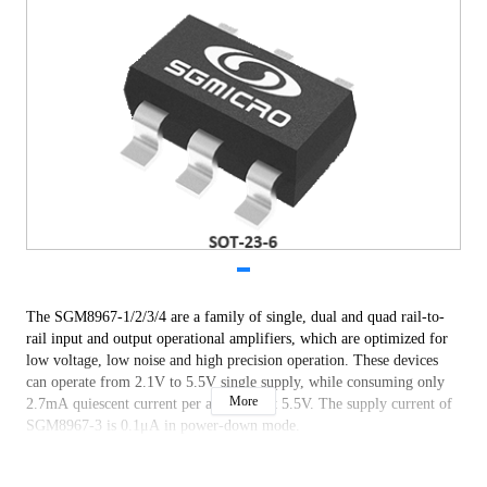
The SGM8967-1/2/3/4 are a family of single, dual and quad rail-to-
rail input and output operational amplifiers, which are optimized for
low voltage, low noise and high precision operation. These devices
can operate from 2.1V to 5.5V single supply, while consuming only
More
2.7mA quiescent current per amplifier at 5.5V. The supply current of
SGM8967-3 is 0.1μA in power-down mode.
The SGM8967-1/2/3/4 feature a 240μV maximum input offset. They
exhibit a high gain-bandwidth product of 27MHz and a slew rate of