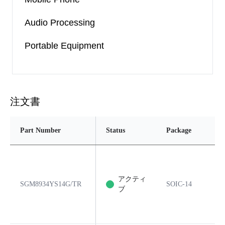
Audio Processing
Portable Equipment
注文書
Part Number
Status
Package
Pi
アクティ
SGM8934YS14G/TR
SOIC-14
1
ブ