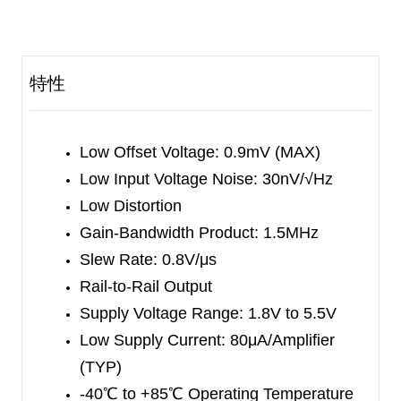
The SGM8931/2/3/4 provide excellent overall
performance. They feature low offset, low noise
and low distortion. These devices work well in low
特性
voltage or battery-powered audio systems
requiring high quality.
Low Offset Voltage: 0.9mV (MAX)
The SGM8931 is available in Green SOT-23-5,
Low Input Voltage Noise: 30nV/√Hz
SC70-5, SOIC-8 and MSOP-8 packages. The
Low Distortion
SGM8932 is available in Green SOIC-8 and
Gain-Bandwidth Product: 1.5MHz
MSOP-8 packages. The SGM8933 is available in
Slew Rate: 0.8V/μs
Green SOT-23-6, SOIC-8 and MSOP-8 packages.
Rail-to-Rail Output
The SGM8934 is available in Green SOIC-14 and
Supply Voltage Range: 1.8V to 5.5V
TSSOP-14 packages. They are specified over the
Low Supply Current:
80μA/Amplifier
-40
℃
to +85
℃
temperature range.
(TYP)
-40
℃
to +85
℃
Operating Temperature