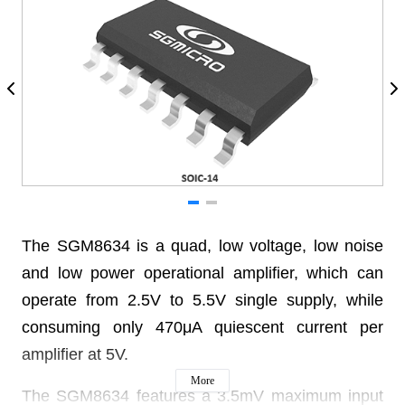
The SGM8634 is a quad, low voltage, low noise
and low power operational amplifier, which can
operate from 2.5V to 5.5V single supply, while
consuming only 470μA quiescent current per
amplifier at 5V.
More
The SGM8634 features a 3.5mV maximum input