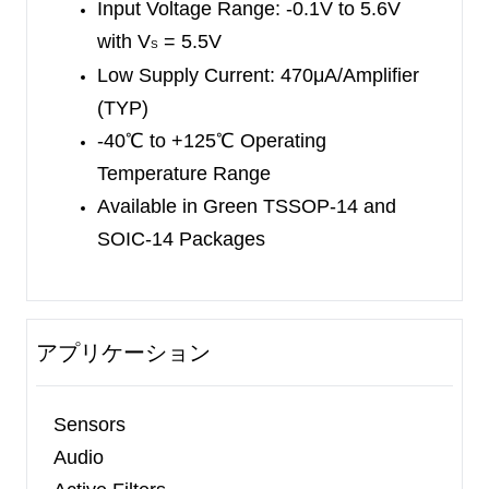
Input Voltage Range: -0.1V to 5.6V
with V
= 5.5V
S
Low Supply Current: 470μA/Amplifier
(TYP)
-40
℃
to +125
℃
Operating
Temperature Range
Available in Green TSSOP-14 and
SOIC-14 Packages
アプリケーション
Sensors
Audio