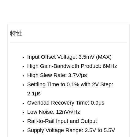
offset voltage. The minimum input common mode
voltage is within 0.1V below the negative rail, and
the output swing is rail-to-rail with heavy loads. It
特性
exhibits a high gain-bandwidth product of 6MHz
and a slew rate of 3.7V/μs. These specifications
make the operational amplifier appropriate for
Input Offset Voltage: 3.5mV (MAX)
various applications.
High Gain-Bandwidth Product: 6MHz
The SGM8634 is available in Green TSSOP-14
High Slew Rate: 3.7V/μs
and SOIC-14 packages. It is specified over the
Settling Time to 0.1% with 2V Step:
extended -40
2.1μs
℃
to +125
℃
industrial temperature
range.
Overload Recovery Time: 0.9μs
Low Noise: 12nV/√Hz
Rail-to-Rail Input and Output
Supply Voltage Range: 2.5V to 5.5V