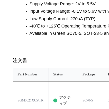
Supply Voltage Range: 2V to 5.5V
Input Voltage Range: -0.1V to 5.6V with 
Low Supply Current
: 270μA (TYP)
-40
℃
to +125
℃
Operating Temperature
Available in Green SC70-5, SOT-23-5
an
注文書
Part Number
Status
Package
アクテ
SGM8621XC5/TR
SC70-5
ィブ