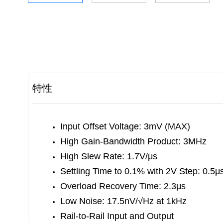
特性
Input Offset Voltage: 3mV (MAX)
High Gain-Bandwidth Product: 3MHz
High Slew Rate: 1.7V/μs
Settling Time to 0.1% with 2V Step: 0.5μ
Overload Recovery Time: 2.3μs
Low Noise: 17.5nV/√Hz at 1kHz
Rail-to-Rail Input and Output