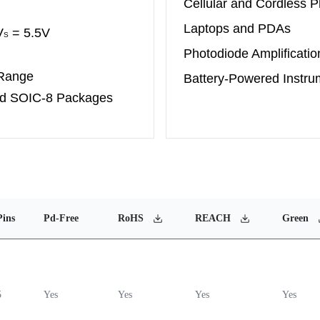
Cellular and Cordless 
Laptops and PDAs
V
= 5.5V
S
Photodiode Amplificatio
 Range
Battery-Powered Instru
d SOIC-8 Packages
Pins
Pd-Free
RoHS
REACH
Green
5
Yes
Yes
Yes
Yes