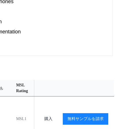
Phones
n
mentation
MSL
Operating
Material
Reliabil
Rating
Temperature Range
Content
Report
MSL1
-40℃ to +125℃
購入
無料サンプルを請求
閲覧
閲覧