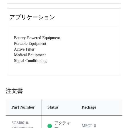
アプリケーション
Battery-Powered Equipment
Portable Equipment
Active Filter
Medical Equipment
Signal Conditioning
注文書
Part Number
Status
Package
Pi
SGM8610-
アクティ
MSOP-8
8