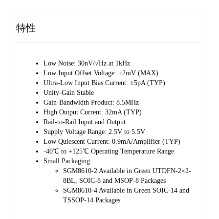
low input bias current.
特性
Furthermore, the SGM8610-2/4 feature high speed and low power.
They are designed for a variety of applications, such as battery-
powered equipment, portable equipment, sensor interfaces and active
filters.
Low Noise: 30nV/√Hz at 1kHz
Low Input Offset Voltage: ±2mV (MAX)
The SGM8610-2 is available in Green UTDFN-2×2-8BL, SOIC-8 and
Ultra-Low Input Bias Current: ±5pA (TYP)
MSOP-8 packages. The SGM8610-4 is available in Green SOIC-14
Unity-Gain Stable
and TSSOP-14 packages. They are specified over the extended -40℃
Gain-Bandwidth Product: 8.5MHz
to +125℃ temperature range.
High Output Current: 32mA (TYP)
Rail-to-Rail Input and Output
Supply Voltage Range: 2.5V to 5.5V
Low Quiescent Current: 0.9mA/Amplifier (TYP)
-40℃ to +125℃ Operating Temperature Range
Small Packaging:
SGM8610-2 Available in Green UTDFN-2×2-
8BL, SOIC-8 and MSOP-8 Packages
SGM8610-4 Available in Green SOIC-14 and
TSSOP-14 Packages