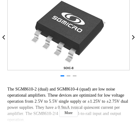
The SGM8610-2 (dual) and SGM8610-4 (quad) are low noise
operational amplifiers. These devices are optimized for low voltage
operation from 2.5V to 5.5V single supply or ±1.25V to ±2.75V dual
power supplies. They have a 0.9mA typical quiescent current per
More
amplifier. The SGM8610-2/4 support rail-to-rail input and output
operation.
The SGM8610-2/4 are unity-gain stable and offer an 8.5MHz gain-
bandwidth product and a 4.8V/µs slew rate. They also offer an ultra-