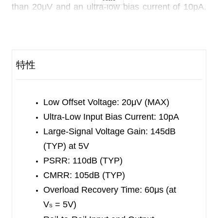
than 20μV and an ultra-low bias current of 10pA.
The combination of characteristics makes the
SGM8552 a good choice for temperature
measurements, pressure and position sensors,
特性
strain gauge amplifiers and medical
instrumentation, or any other 2.5V to 5.5V
applications requiring precision and long-term
Low Offset Voltage: 20μV (MAX)
stability.
Ultra-Low Input Bias Current: 10pA
The SGM8552 is available in Green SOIC-8 and
Large-Signal Voltage Gain: 145dB
MSOP-8 packages and ESD (HBM) reaches 8kV.
(TYP) at 5V
It is specified over the extended industrial
PSRR: 110dB (TYP)
temperature range (-40
CMRR: 105dB (TYP)
℃
to +125
℃
).
Overload Recovery Time: 60μs (at
V
= 5V)
S