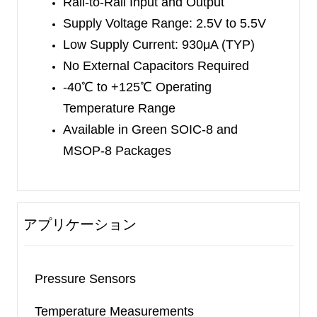
Rail-to-Rail Input and Output
Supply Voltage Range: 2.5V to 5.5V
Low Supply Current: 930μA (TYP)
No External Capacitors Required
-40
℃
to +125
℃
Operating
Temperature Range
Available in Green SOIC-8 and
MSOP-8 Packages
アプリケーション
Pressure Sensors
Temperature Measurements