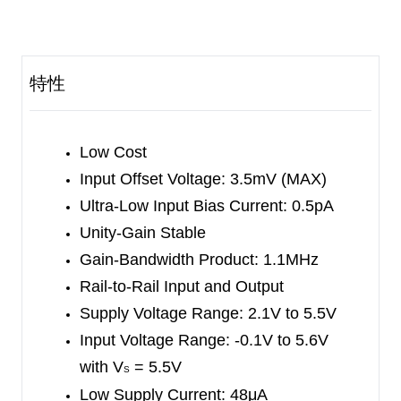
feature makes SGM8545 appropriate for buffering
ASIC.
The SGM8545 offers a gain-bandwidth product of
特性
1.1MHz and an ultra-low input bias current of
0.5pA. It is well suited for piezoelectric sensors,
integrators and photodiode amplifiers.
Low Cost
Input Offset Voltage: 3.5mV (MAX)
The SGM8545 is designed into a wide range of
Ultra-Low Input Bias Current: 0.5pA
applications, such as battery-powered
Unity-Gain Stable
instrumentation, safety monitoring, portable
Gain-Bandwidth Product: 1.1MHz
systems, and transducer interface circuits in low
Rail-to-Rail Input and Output
power systems.
Supply Voltage Range: 2.1V to 5.5V
Input Voltage Range:
-0.1V to 5.6V
The SGM8545 is available in a Green SOT-23-5
with V
= 5.5V
package. It is specified over the extended -40
℃
to
S
Low Supply Current: 48μA
+125
℃
temperature range.