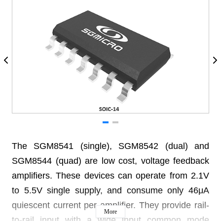
The SGM8541 (single), SGM8542 (dual) and
SGM8544 (quad) are low cost, voltage feedback
amplifiers. These devices can operate from 2.1V
to 5.5V single supply, and consume only 46μA
quiescent current per amplifier. They provide rail-
More
to-rail input with a wide input common mode