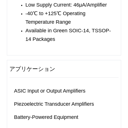
Low Supply Current: 46μA/Amplifier
SC70-5 and SOIC-8 packages. The SGM8542 is
-40
℃
to +125
℃
Operating
available in Green SOIC-8, MSOP-8 and TSSOP-
Temperature Range
8 packages. The SGM8544 is available in Green
Available in
Green SOIC-14,
TSSOP-
TSSOP-14 and SOIC-14 packages. They are
14 Packages
specified over the extended industrial temperature
range (-40
℃
to +125
℃
).
アプリケーション
ASIC Input or Output Amplifiers
Piezoelectric Transducer Amplifiers
Battery-Powered Equipment