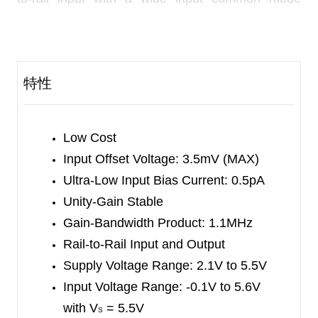
voltage range and rail-to-rail output voltage swing.
This feature makes SGM8541/2/4 appropriate for
buffering ASIC.
特性
The SGM8541/2/4 offer a gain-bandwidth product
of 1.1MHz and an ultra-low input bias current of
0.5pA. They are well suited for piezoelectric
Low Cost
sensors, integrators and photodiode amplifiers.
Input Offset Voltage: 3.5mV (MAX)
Ultra-Low Input Bias Current: 0.5pA
The SGM8541/2/4 are designed into a wide range
Unity-Gain Stable
of applications, such as battery-powered
Gain-Bandwidth Product: 1.1MHz
instrumentation, safety monitoring, portable
Rail-to-Rail Input and Output
systems, and transducer interface circuits in low
Supply Voltage Range: 2.1V to 5.5V
power systems.
Input Voltage Range:
-0.1V to 5.6V
with V
= 5.5V
The SGM8541 is available in Green SOT-23-5,
S