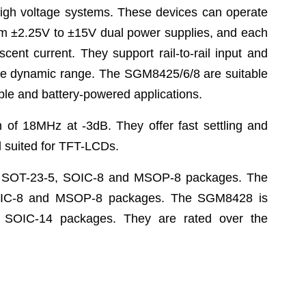
 high voltage systems. These devices can operate
rom ±2.25V to ±15V dual power supplies, and each
ent current. They support rail-to-rail input and
wide dynamic range. The SGM8425/6/8 are suitable
ble and battery-powered applications.
f 18MHz at -3dB. They offer fast settling and
l suited for TFT-LCDs.
n SOT-23-5, SOIC-8 and MSOP-8 packages. The
OIC-8 and MSOP-8 packages. The SGM8428 is
 SOIC-14 packages. They are rated over the