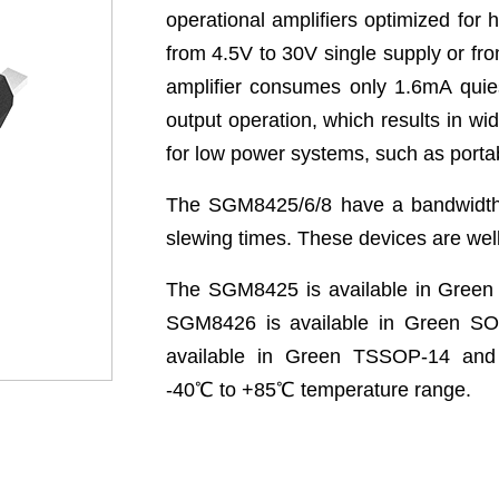
operational amplifiers optimized for
from 4.5V to 30V single supply or f
amplifier consumes only 1.6mA quiesc
output operation, which results in 
for low power systems, such as porta
The SGM8425/6/8 have a bandwidth o
slewing times. These devices are wel
The SGM8425 is available in Gree
SGM8426 is available in Green S
available in Green TSSOP-14 and
-40
℃
to +85
℃
temperature range.