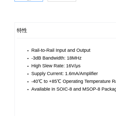
特性
Rail-to-Rail Input and Output
-3dB Bandwidth: 18MHz
High Slew Rate: 16V/μs
Supply Current: 1.6mA/Amplifier
-40
℃
to +85
℃
Operating Temperature 
Available in SOIC-8 and MSOP-8 Packa