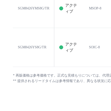
アクテ
SGM8426YMS8G/TR
MSOP-8
ィブ
アクテ
SGM8426YS8G/TR
SOIC-8
ィブ
*
再販価格は参考価格です。正式な見積もりについては、代理
**
提供されるリードタイムは参考情報であり、異なる状況に応