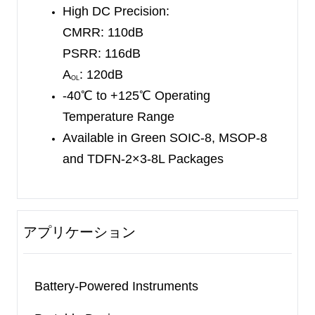
High DC Precision:
CMRR: 110dB
PSRR: 116dB
A
: 120dB
OL
-40
℃
to +125
℃
Operating
Temperature Range
Available in Green SOIC-8, MSOP-8
and TDFN-2×3-8L Packages
アプリケーション
Battery-Powered Instruments