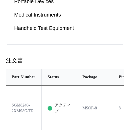
Portable Devices
Medical Instruments
Handheld Test Equipment
注文書
Part Number
Status
Package
Pins
SGM8240-
アクティ
MSOP-8
8
2XMS8G/TR
ブ