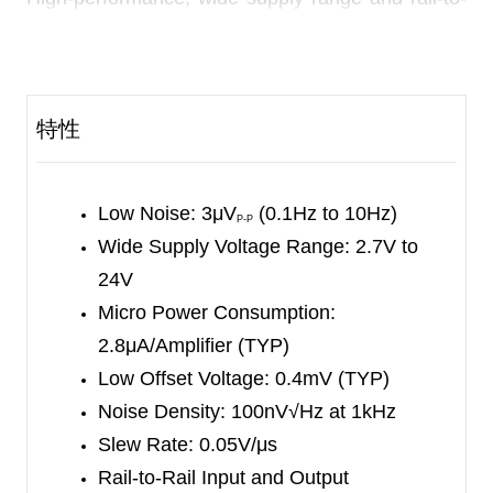
rail capability make the SGM8240-1/2/4 useful for
a wide range of applications.
In addition of small packages, the SGM8240-1/2/4
特性
operational amplifiers feature impressive
bandwidth, low bias current and low noise relative
to the very low quiescent current.
Low Noise: 3μV
(0.1Hz to 10Hz)
P-P
Wide Supply Voltage Range: 2.7V to
The single SGM8240-1 is available in Green SOT-
24V
23-5 and SC70-5 packages. The dual SGM8240-
Micro Power Consumption:
2 is available in Green SOIC-8, MSOP-8 and
2.8μA/Amplifier (TYP)
TDFN-2×3-8L packages. The quad SGM8240-4 is
Low Offset Voltage: 0.4mV (TYP)
available in a Green SOIC-14 package. They are
Noise Density: 100nV√Hz at 1kHz
specified from -40
℃
to +125
℃
temperature
Slew Rate: 0.05V/μs
range.
Rail-to-Rail Input and Output