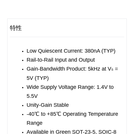
instrumentation and battery-powered systems.
The SGM8141 is unity-gain stable, and features a
5kHz gain-bandwidth product. It is designed to
特性
provide optimal performance in low frequency
systems, when monitoring battery current and
conditioning sensor signal.
Low Quiescent Current: 380nA (TYP)
Rail-to-Rail Input and Output
The SGM8141 is available in Green SOT-23-5,
Gain-Bandwidth Product: 5kHz at V
=
S
SOIC-8 and MSOP-8 packages. It operates over
5V (TYP)
an ambient temperature range of -40
℃
to +85
℃
.
Wide Supply Voltage Range: 1.4V to
5.5V
Unity-Gain Stable
-40
℃
to +85
℃
Operating Temperature
Range
Available in Green SOT-23-5, SOIC-8