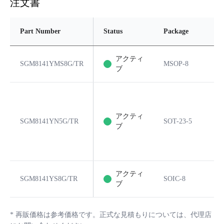
注文書
Part Number
Status
Package
Pi
アクティ
SGM8141YMS8G/TR
MSOP-8
8
ブ
アクティ
SGM8141YN5G/TR
SOT-23-5
5
ブ
アクティ
SGM8141YS8G/TR
SOIC-8
8
ブ
*
再販価格は参考価格です。正式な見積もりについては、代理店