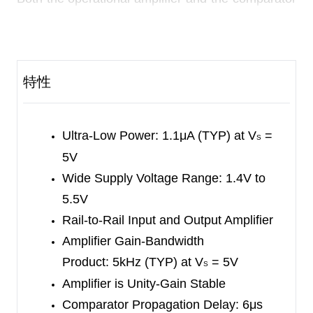
have been specifically
designed to operate over a
wide range of voltages from
1.4V to 5.5V. The
SGM8140 only consumes 1.1μA
working current,
特性
so it is ideal for use in a variety of
battery-
powered applications.
The operational amplifier is unity-gain stable
Ultra-Low Power: 1.1μA (TYP) at V
=
S
and
features a 5kHz gain-bandwidth product. It is
5V
suitable
for low frequency systems in the case of
Wide Supply Voltage Range: 1.4V to
monitoring
battery current and conditioning sensor
5.5V
signal.
Rail-to-Rail Input and Output Amplifier
Amplifier Gain-Bandwidth
The comparator has a push-pull output, which
Product:
5kHz (TYP) at V
= 5V
S
drive
resistive or capacitive with absolute lowest
Amplifier is Unity-Gain Stable
power
consumption.
Comparator Propagation Delay: 6μs