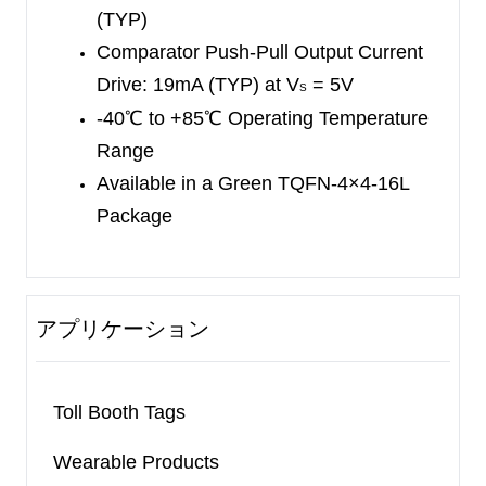
The SGM8140 is available in a Green TQFN-4×4-
(TYP)
16L
package. It is specified for the -40
Comparator Push-Pull Output Current
℃
to
+85
℃
industrial temperature range.
Drive:
19mA (TYP) at V
= 5V
S
-40
℃
to +85
℃
Operating Temperature
Range
Available in a Green TQFN-4×4-16L
Package
アプリケーション
Toll Booth Tags
Wearable Products