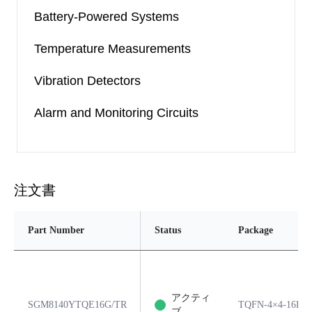
Battery-Powered Systems
Temperature Measurements
Vibration Detectors
Alarm and Monitoring Circuits
注文書
Part Number
Status
Package
アクティ
SGM8140YTQE16G/TR
TQFN-4×4-16L
ブ