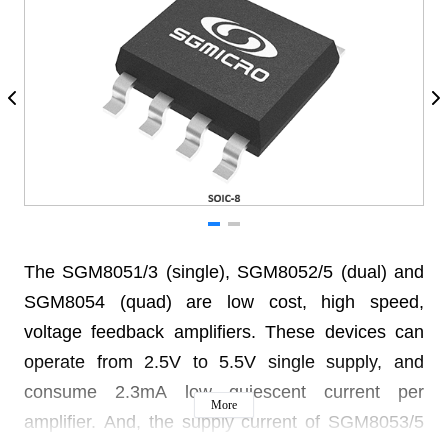
The SGM8051/3 (single), SGM8052/5 (dual) and
SGM8054 (quad) are low cost, high speed,
voltage feedback amplifiers. These devices can
operate from 2.5V to 5.5V single supply, and
consume 2.3mA low quiescent current per
More
amplifier. And, the supply current of SGM8053/5