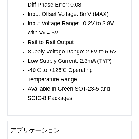
and SOIC-8 packages. The SGM8052 is available
Diff Phase Error: 0.08°
in Green SOIC-8 and MSOP-8 packages. The
Input Offset Voltage: 8mV (MAX)
SGM8053 is available in Green SOT-23-6 and
Input Voltage Range: -0.2V to 3.8V
SOIC-8 packages. The SGM8054 is available in
with V
= 5V
S
Green SOIC-14 and TSSOP-14 packages. The
Rail-to-Rail Output
SGM8055 is available in a Green MSOP-10
Supply Voltage Range: 2.5V to 5.5V
package. They are specified over the extended
Low Supply Current:
2.3mA (TYP)
-40
℃
to +125
℃
temperature range.
-40
℃
to +125
℃
Operating
Temperature Range
Available in Green SOT-23-5 and
SOIC-8 Packages
アプリケーション