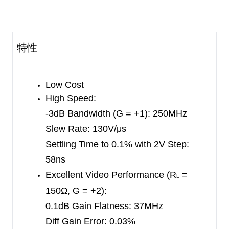
is only 75μA per amplifier in power-down mode.
So SGM8053/5 are suitable for battery-powered
equipment and portable devices, which require
特性
low power dissipation. The SGM8051/2/3/4/5
provide a wide input common mode voltage range
and rail-to-rail output voltage swing.
Low Cost
High Speed:
These devices are designed to provide optimal
-3dB Bandwidth (G = +1): 250MHz
performance in all aspects. They exhibit a wide
Slew Rate: 130V/μs
bandwidth of 250MHz (G = +1) and a 0.1dB gain
Settling Time to 0.1% with 2V Step:
flatness of 37MHz (G = +2). The short settling
58ns
time and low distortion make the operational
Excellent Video Performance (R
=
L
amplifiers appropriate for buffering high speed
150Ω, G = +2):
ADC and DAC.
0.1dB Gain Flatness: 37MHz
The SGM8051 is available in Green SOT-23-5
Diff Gain Error: 0.03%