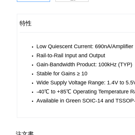
特性
Low Quiescent Current: 690nA/Amplifier
Rail-to-Rail Input and Output
Gain-Bandwidth Product: 100kHz (TYP)
Stable for Gains ≥ 10
Wide Supply Voltage Range: 1.4V to 5.5
-40
℃
to +85
℃
Operating Temperature 
Available in Green SOIC-14 and TSSOP
注文書