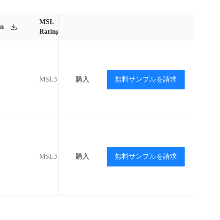
MSL
Operating
Material
Reli
en
Rating
Temperature Range
Content
Rep
MSL3
購入
-40℃ to +85℃
無料サンプルを請求
閲覧
閲
MSL3
購入
-40℃ to +85℃
無料サンプルを請求
閲覧
閲