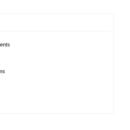
ents
ms