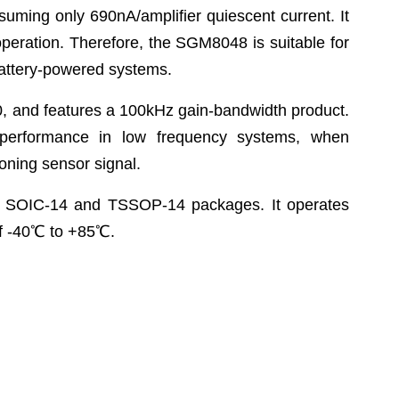
suming only 690nA/amplifier quiescent current. It
 operation. Therefore, the SGM8048 is suitable for
battery-powered systems.
0, and features a 100kHz gain-bandwidth product.
l performance in low frequency systems, when
ioning sensor signal.
n SOIC-14 and TSSOP-14 packages. It operates
f -40
℃
to +85
℃
.