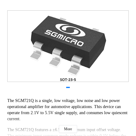
The SGM721Q is a single, low voltage, low noise and low power
operational amplifier for automotive applications. This device can
operate from 2.1V to 5.5V single supply, and consumes low quiescent
current.
More
The SGM721Q features a ±6.5mV maximum input offset voltage.
The minimum input common mode voltage is within 0.1V below the