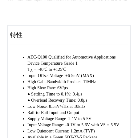
negative rail, and the output swing is rail-to-rail with heavy loads. It
exhibits a high gain-bandwidth product of 11MHz and a slew rate of
6V/μs. These specifications make the operational amplifier
appropriate for various applications.
特性
The device is AEC-Q100 qualified (Automotive Electronics Council
(AEC) standard Q100 Grade 1) and it is suitable for automotive
applications.
AEC-Q100 Qualified for Automotive Applications
The SGM721Q is available in a Green SOT-23-5 package. It operates
Device Temperature Grade 1
over an ambient temperature range of -40℃ to +125℃.
T
= -40℃ to +125℃
A
Input Offset Voltage: ±6.5mV (MAX)
High Gain-Bandwidth Product: 11MHz
High Slew Rate: 6V/μs
● Settling Time to 0.1%: 0.4μs
● Overload Recovery Time: 0.8μs
Low Noise: 8.5nV/√Hz at 10kHz
Rail-to-Rail Input and Output
Supply Voltage Range: 2.1V to 5.5V
Input Voltage Range: -0.1V to 5.6V with VS = 5.5V
Low Quiescent Current: 1.2mA (TYP)
Available in a Green SOT-23-5 Package