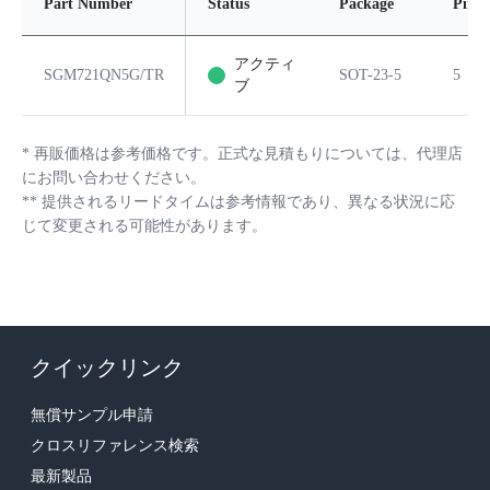
Part Number
Status
Package
Pins
アクティ
SGM721QN5G/TR
SOT-23-5
5
ブ
*
再販価格は参考価格です。正式な見積もりについては、代理店
にお問い合わせください。
**
提供されるリードタイムは参考情報であり、異なる状況に応
じて変更される可能性があります。
クイックリンク
無償サンプル申請
クロスリファレンス検索
最新製品