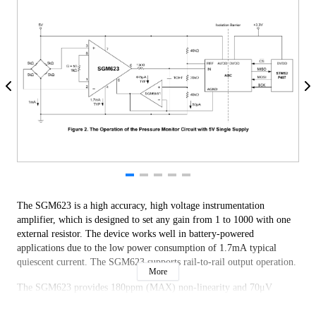
The SGM623 is a high accuracy, high voltage instrumentation
amplifier, which is designed to set any gain from 1 to 1000 with one
external resistor. The device works well in battery-powered
applications due to the low power consumption of 1.7mA typical
quiescent current. The SGM623 supports rail-to-rail output operation.
More
The SGM623 provides 180ppm (MAX) non-linearity and 70μV
(MAX) low input offset voltage. The device also features low noise,
low bias current and low power. The combination of these