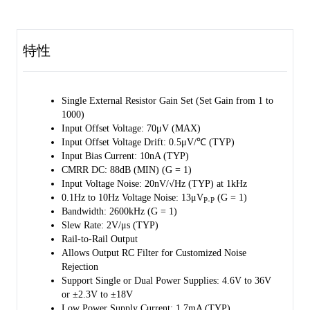
characteristics makes it a good choice for applications requiring
excellent DC performance.
特性
The SGM623 offers 20nV/√Hz low input voltage noise, 1pA/√Hz
input current noise at 1kHz, and 13μVP-P in the 0.1Hz to 10Hz band.
It is suitable for pre-amplifier applications. The 10μs settling time to
0.1% makes SGM623 appropriate for multiplexed applications.
Single External Resistor Gain Set (Set Gain from 1 to
1000)
The SGM623 is available in Green SOIC-8 and MSOP-8 packages,
Input Offset Voltage: 70μV (MAX)
which are much smaller than discrete classical-three-OPAs circuits. It
Input Offset Voltage Drift: 0.5μV/℃ (TYP)
is specified over the extended -40℃ to +125℃ temperature range.
Input Bias Current: 10nA (TYP)
CMRR DC: 88dB (MIN) (G = 1)
Input Voltage Noise: 20nV/√Hz (TYP) at 1kHz
0.1Hz to 10Hz Voltage Noise: 13μV
(G = 1)
P-P
Bandwidth: 2600kHz (G = 1)
Slew Rate: 2V/μs (TYP)
Rail-to-Rail Output
Allows Output RC Filter for Customized Noise
Rejection
Support Single or Dual Power Supplies: 4.6V to 36V
or ±2.3V to ±18V
Low Power Supply Current: 1.7mA (TYP)