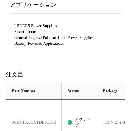
アプリケーション
LPDDR5 Power Supplies
Smart Phone
General Purpose Point-of-Load Power Supplies
Battery-Powered Applications
注文書
Part Number
Status
Package
アクティ
SGM61022CXTDE8G/TR
TDFN-2×2-8AL
ブ