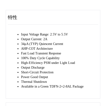
With its adaptive hysteresis and pseudo-constant on-time control
(AHP-COT) architecture, the load transient performance is excellent
and the output voltage regulation accuracy is achieved.
特性
The SGM61022C is available in a Green TDFN-2×2-8AL package.
Input Voltage Range: 2.5V to 5.5V
Output Current: 2A
34μA (TYP) Quiescent Current
AHP-COT Architecture
Fast Load Transient Response
100% Duty Cycle Capability
High-Efficiency PSM under Light Load
Output Discharge
Short-Circuit Protection
Power Good Output
Thermal Shutdown
Available in a Green TDFN-2×2-8AL Package