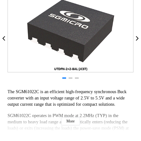
The SGM61022C is an efficient high-frequency synchronous Buck
converter with an input voltage range of 2.5V to 5.5V and a wide
output current range that is optimized for compact solutions.
SGM61022C operates in PWM mode at 2.2MHz (TYP) in the
More
medium to heavy load range and automatically enters (reducing the
loads) or exits (increasing the loads) the power-save mode (PSM) at
light loads to maintain high efficiency.