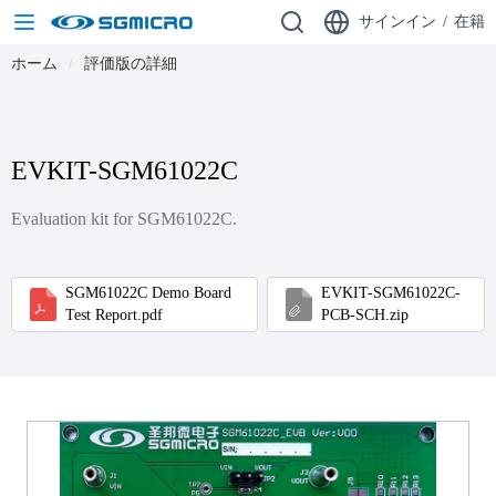
サインイン
/
在籍
ホーム
評価版の詳細
EVKIT-SGM61022C
Evaluation kit for SGM61022C.
SGM61022C Demo Board
EVKIT-SGM61022C-
Test Report.pdf
PCB-SCH.zip