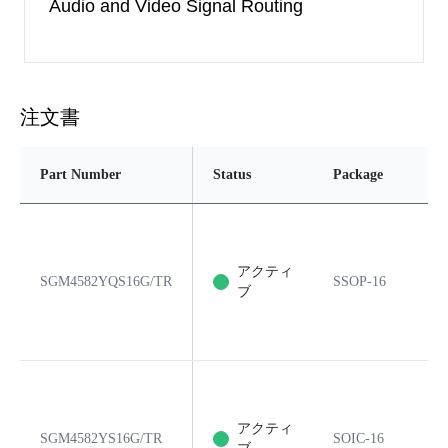
Audio and Video Signal Routing
注文書
Part Number
Status
Package
アクティ
SGM4582YQS16G/TR
SSOP-16
ブ
アクティ
SGM4582YS16G/TR
SOIC-16