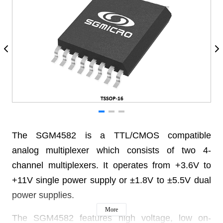
The SGM4582 is a TTL/CMOS compatible
analog
multiplexer which consists of two 4-
channel multiplexers.
It operates from +3.6V to
+11V single power supply or
±1.8V to ±5.5V dual
power supplies.
More
The SGM4582 features high voltage, low on-