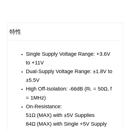
resistance
and low distortion. The high
performances make it very
suitable for multiple
applications, such as cellular
phones, audio and
特性
video signal routing, etc.
TTL/CMOS logic compatibility can be guaranteed
when
using a single +5V or dual ±5V power
Single Supply Voltage Range: +3.6V
supplies because
to +11V
the logic thresholds of all digital
inputs are between
Dual-Supply Voltage Range: ±1.8V to
0.8V and 2.4V.
±5.5V
The SGM4582 is available in Green SOIC-
High Off-Isolation: -66dB (R
= 50Ω, f
L
16,
SSOP-16, TSSOP-16 and TQFN-3×3-16L
= 1MHz)
packages. It
operates over an ambient
On-Resistance:
temperature range of -40
℃
to +85
℃
.
51Ω (MAX) with ±5V Supplies
84Ω (MAX) with Single +5V Supply