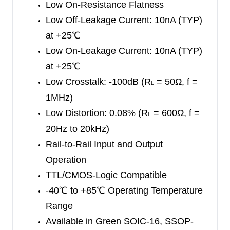
Low On-Resistance Flatness
Low Off-Leakage Current: 10nA (TYP)
at +25
℃
Low On-Leakage Current: 10nA (TYP)
at +25
℃
Low Crosstalk: -100dB (R
= 50Ω, f =
L
1MHz)
Low Distortion: 0.08% (R
= 600Ω, f =
L
20Hz to 20kHz)
Rail-to-Rail Input and Output
Operation
TTL/CMOS-Logic Compatible
-40
℃
to +85
℃
Operating Temperature
Range
Available in Green SOIC-16, SSOP-