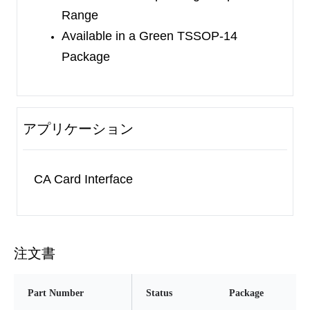
Range
Available in a Green TSSOP-14
Package
アプリケーション
CA Card Interface
注文書
Part Number
Status
Package
Pi