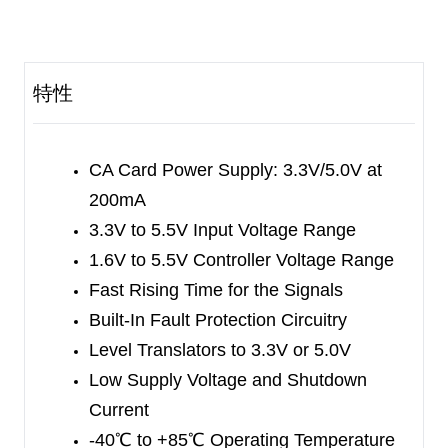
be controlled with the voltage selection pins of the
SGM4560 with the maximum load current of
200mA.
特性
The level translator integrated on the SGM4560
can boost the input signal which is powered by
1.6V to 3.3V or 5.0V interface. The lifespan of the
CA Card Power Supply: 3.3V/5.0V at
battery can be enhanced as the 100μA (TYP)
200mA
operating current and 1μA (MAX) shutdown
3.3V to 5.5V Input Voltage Range
current.
1.6V to 5.5V Controller Voltage Range
Fast Rising Time for the Signals
The SGM4560 is available in a Green TSSOP-14
Built-In Fault Protection Circuitry
package. It operates over an ambient temperature
Level Translators to 3.3V or 5.0V
range of -40
℃
to +85
℃
.
Low Supply Voltage and Shutdown
Current
-40
℃
to +85
℃
Operating Temperature