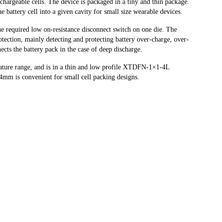
chargeable cells. The device is packaged in a tiny and thin package.
the battery cell into a given cavity for small size wearable devices.
e required low on-resistance disconnect switch on one die. The
otection, mainly detecting and protecting battery over-charge, over-
ects the battery pack in the case of deep discharge.
re range, and is in a thin and low profile XTDFN-1×1-4L
mm is convenient for small cell packing designs.