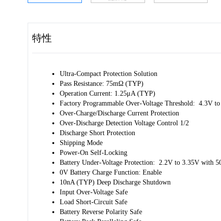
特性
Ultra-Compact Protection Solution
Pass Resistance: 75mΩ (TYP)
Operation Current: 1.25μA (TYP)
Factory Programmable Over-Voltage Threshold: 4.3V to
Over-Charge/Discharge Current Protection
Over-Discharge Detection Voltage Control 1/2
Discharge Short Protection
Shipping Mode
Power-On Self-Locking
Battery Under-Voltage Protection: 2.2V to 3.35V with 
0V Battery Charge Function: Enable
10nA (TYP) Deep Discharge Shutdown
Input Over-Voltage Safe
Load Short-Circuit Safe
Battery Reverse Polarity Safe