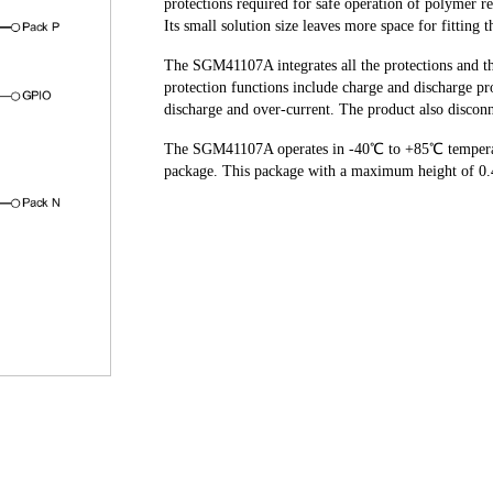
protections required for safe operation of polymer re
Its small solution size leaves more space for fitting 
The SGM41107A integrates all the protections and th
protection functions include charge and discharge pr
discharge and over-current. The product also disconn
The SGM41107A operates in -40℃ to +85℃ temperatu
package. This package with a maximum height of 0.4