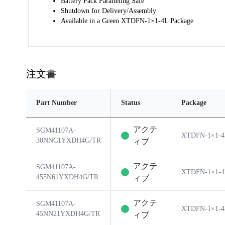
Battery Pack Paralleling Safe
Shutdown for Delivery/Assembly
Available in a Green XTDFN-1×1-4L Package
注文書
Part Number
Status
Package
アクテ
SGM41107A-
XTDFN-1×1-
30NNC1YXDH4G/TR
ィブ
アクテ
SGM41107A-
XTDFN-1×1-
455N61YXDH4G/TR
ィブ
アクテ
SGM41107A-
XTDFN-1×1-
45NN21YXDH4G/TR
ィブ