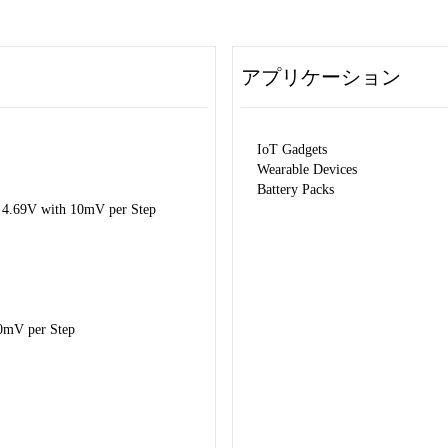
アプリケーション
IoT Gadgets
Wearable Devices
Battery Packs
 4.69V with 10mV per Step
50mV per Step