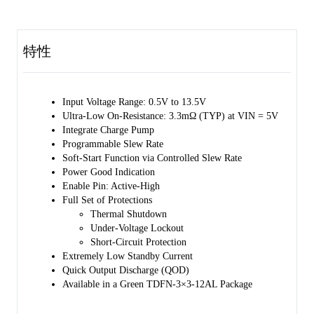
The SGM25117A is available in a Green TDFN-3×3-12AL package.
特性
Input Voltage Range: 0.5V to 13.5V
Ultra-Low On-Resistance: 3.3mΩ (TYP) at VIN = 5V
Integrate Charge Pump
Programmable Slew Rate
Soft-Start Function via Controlled Slew Rate
Power Good Indication
Enable Pin: Active-High
Full Set of Protections
Thermal Shutdown
Under-Voltage Lockout
Short-Circuit Protection
Extremely Low Standby Current
Quick Output Discharge (QOD)
Available in a Green TDFN-3×3-12AL Package