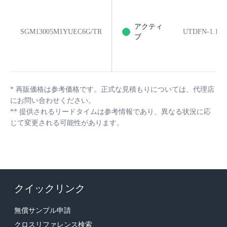
アクティ
SGM13005M1YUEC6G/TR
UTDFN-1.1×0
ブ
*
再販価格は参考価格です。正式な見積もりについては、代理店
にお問い合わせください。
**
提供されるリードタイムは参考情報であり、異なる状況に応
じて変更される可能性があります。
クイックリンク
無償サンプル申請
クロスリファレンス検索