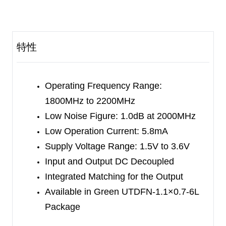
device to provide better
immunity to interference
signals.
No external DC blocking capacitors are required
特性
on the
RF paths as long as no external DC
voltage is applied,
which can save PCB area and
cost.
Operating Frequency Range:
1800MHz to 2200MHz
The SGM13005H1 is available in a Green
Low Noise Figure: 1.0dB at 2000MHz
UTDFN-
1.1×0.7-6L package.
Low Operation Current: 5.8mA
Supply Voltage Range: 1.5V to 3.6V
Input and Output DC Decoupled
Integrated Matching for the Output
Available in Green UTDFN-1.1×0.7-6L
Package