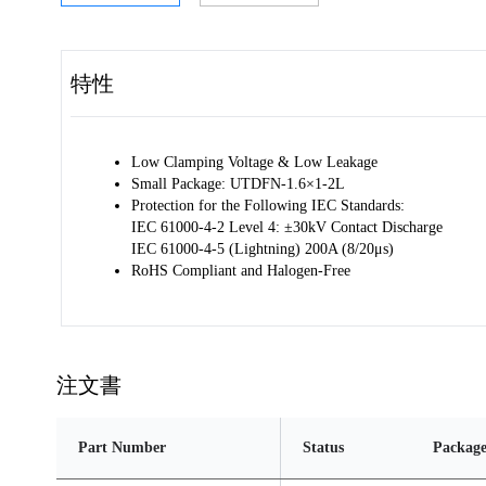
特性
Low Clamping Voltage & Low Leakage
Small Package: UTDFN-1.6×1-2L
Protection for the Following IEC Standards:
IEC 61000-4-2 Level 4: ±30kV Contact Discharge
IEC 61000-4-5 (Lightning) 200A (8/20μs)
RoHS Compliant and Halogen-Free
注文書
Part Number
Status
Packag