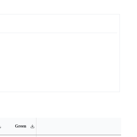
MSL
Operating
Materi
Green
Rating
Temperature Range
Conte