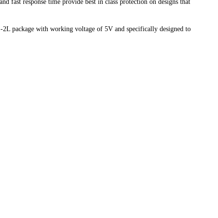
and fast response time provide best in class protection on designs that
package with working voltage of 5V and specifically designed to