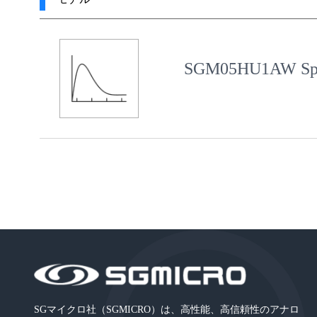
SGM05HU1AW Spi
SGマイクロ社（SGMICRO）は、高性能、高信頼性のアナロ