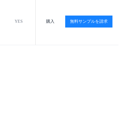
YES
購入
MSL1
無料サンプルを請求
-40℃ to +125℃
閲覧