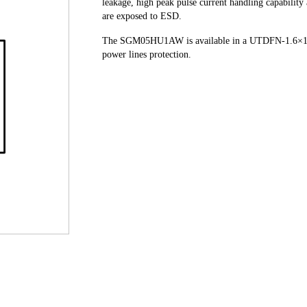
leakage, high peak pulse current handling capability 
are exposed to ESD.
The SGM05HU1AW is available in a UTDFN-1.6×1-2L 
power lines protection.