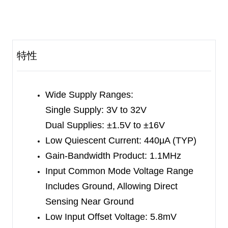
MSOP-8 and TSSOP-8 packages. It is specified
over the -40
℃
to +125
℃
temperature range.
特性
Wide Supply Ranges:
Single Supply: 3V to 32V
Dual Supplies: ±1.5V to ±16V
Low Quiescent Current: 440μA (TYP)
Gain-Bandwidth Product: 1.1MHz
Input Common Mode Voltage Range
Includes Ground, Allowing Direct
Sensing Near Ground
Low Input Offset Voltage: 5.8mV