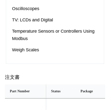
Oscilloscopes
TV: LCDs and Digital
Temperature Sensors or Controllers Using
Modbus
Weigh Scales
注文書
Part Number
Status
Package
Pi