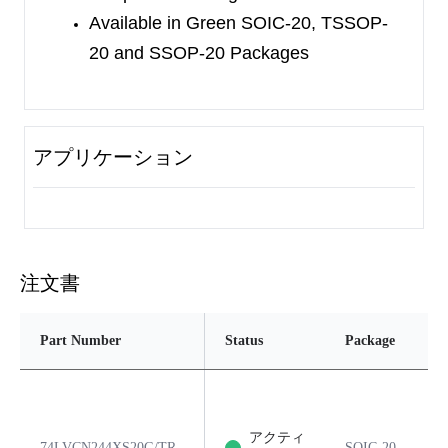
Available in Green SOIC-20, TSSOP-
20 and
SSOP-20 Packages
アプリケーション
注文書
Part Number
Status
Package
アクティ
74LVCN244XS20G/TR
SOIC-20