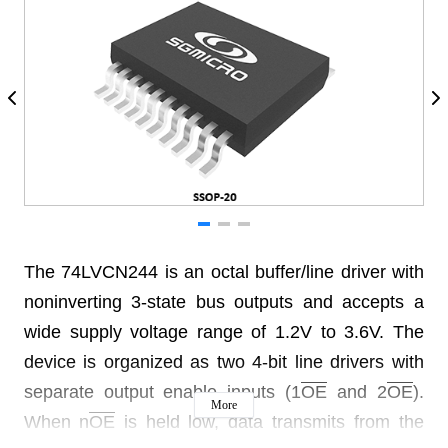
The 74LVCN244 is an octal buffer/line driver with
noninverting
3-state bus outputs and accepts a
wide supply
voltage range of 1.2V to 3.6V. The
device is organized
as two 4-bit line drivers with
separate output enable
inputs (1
OE
and 2
OE
).
More
When n
OE
is held low, data
transmits from the