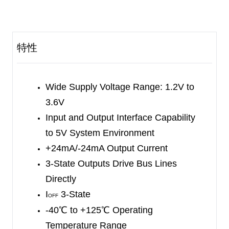
nAn inputs to the nYn outputs. When
n
OE
is held
high, the outputs are in high-impedance
state.
The input from 3.3V or 5V device makes this
特性
device to
operate as a translator in a mixed 3.3V
and 5V system
environment. And in 3-state
operation, outputs can
Wide Supply Voltage Range: 1.2V to
tolerate up to 5V.
3.6V
Input and Output Interface Capability
to 5V
System Environment
+24mA/-24mA Output Current
3-State Outputs Drive Bus Lines
Directly
I
3-State
OFF
-40
℃
to +125
℃
Operating
Temperature Range