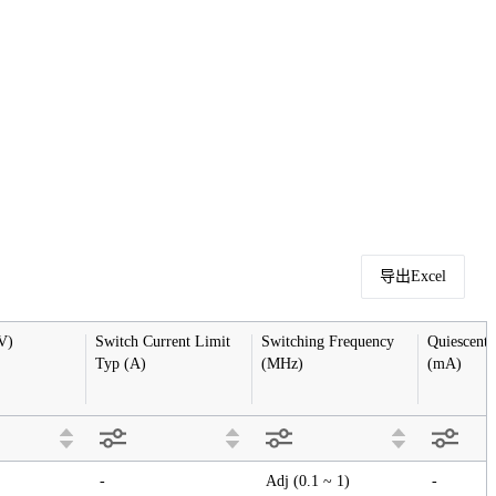
导出Excel
V)
Switch Current Limit 
Switching Frequency 
Quiescent 
Typ (A)
(MHz)
(mA)
-
Adj (0.1 ~ 1)
-