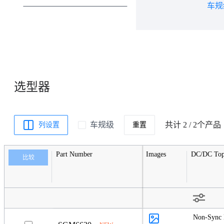
车规
开关型直流电源转换器
低压差线性稳压器（LDO)
MOSFET
氮化镓场效应晶体管(GaN FET)
选型器
电池充电管理和电池保护芯片
系统电源管理和监控电路
车规级
共计 2 / 2个产品
列设置
重置
电源开关
LCD和OLED显示器电源及驱动
器
Part Number
Images
DC/DC Top
比较
LED驱动器
马达驱动器和栅极驱动器
专用辅助电源
Non-Sync 
电源管理单元 (PMU)