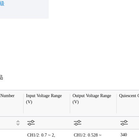
级
产品
l Number
Input Voltage Range 
Output Voltage Range 
Quiescent 
(V)
(V)
340
CH1/2: 0.7 ~ 2
,
CH1/2: 0.528 ~