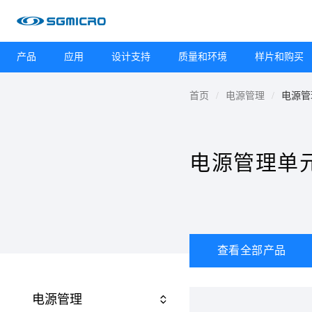
产品
应用
设计支持
质量和环境
样片和购买
首页
电源管理
电源管理
电源管理单元 
查看全部产品
电源管理