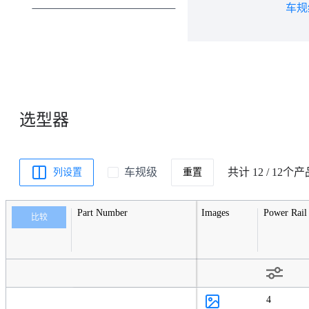
车规
开关型直流电源转换器
低压差线性稳压器（LDO)
MOSFET
氮化镓场效应晶体管(GaN FET)
选型器
电池充电管理和电池保护芯片
系统电源管理和监控电路
车规级
共计 12 / 12个
列设置
重置
电源开关
LCD和OLED显示器电源及驱动
器
Part Number
Images
Power Rai
比较
LED驱动器
马达驱动器和栅极驱动器
专用辅助电源
4
电源管理单元 (PMU)