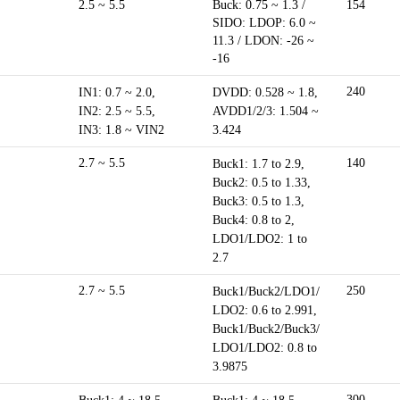
2.5 ~ 5.5
Buck: 0.75 ~ 1.3 /
154
SIDO: LDOP: 6.0 ~
11.3 / LDON: -26 ~
-16
240
IN1: 0.7 ~ 2.0
,
DVDD: 0.528 ~ 1.8
,
IN2: 2.5 ~ 5.5
,
AVDD1/2/3: 1.504 ~
IN3: 1.8 ~ VIN2
3.424
2.7 ~ 5.5
140
Buck1: 1.7 to 2.9
,
Buck2: 0.5 to 1.33
,
Buck3: 0.5 to 1.3
,
Buck4: 0.8 to 2
,
LDO1/LDO2: 1 to
2.7
2.7 ~ 5.5
250
Buck1/Buck2/LDO1/
LDO2: 0.6 to 2.991
,
Buck1/Buck2/Buck3/
LDO1/LDO2: 0.8 to
3.9875
300