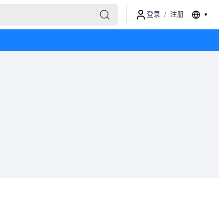
登录
/
注册