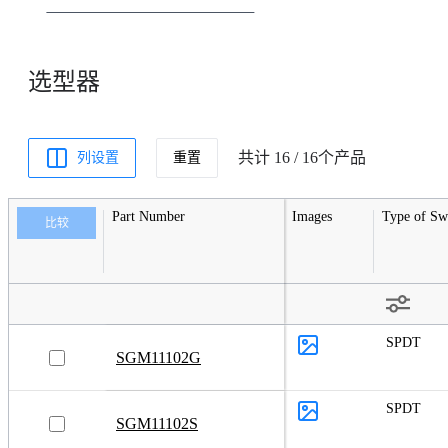
电压基准
选型器
数据转换器
放大器
音频和视频
共计 16 / 16个产品
列设置
重置
逻辑电路
Part Number
Images
Type of Sw
电平转换器
比较
接口
模拟信号开关和多路复用器
温度传感器
SPDT
SGM11102G
射频产品
精密电阻网络
SPDT
SGM11102S
AMR 传感器