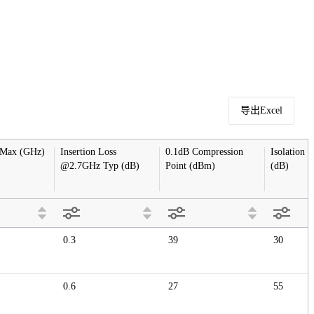
导出Excel
 Max (GHz)
Insertion Loss 
0.1dB Compression 
Isolation
@2.7GHz Typ (dB)
Point (dBm)
(dB)
0.3
39
30
0.6
27
55