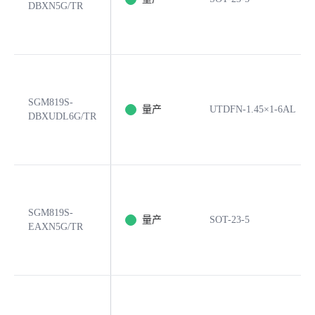
DBXN5G/TR
SGM819S-
量产
UTDFN-1.45×1-6AL
DBXUDL6G/TR
SGM819S-
量产
SOT-23-5
EAXN5G/TR