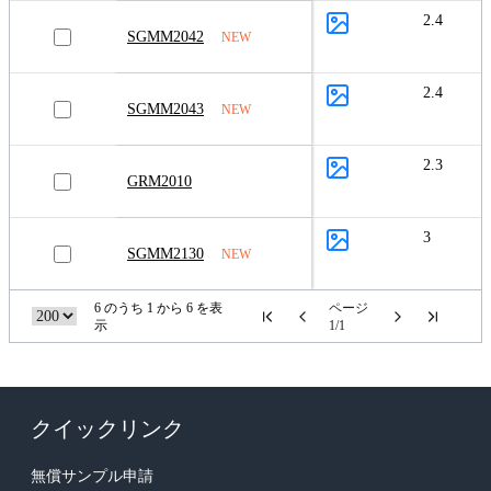
2.4
SGMM2042
NEW
2.4
SGMM2043
NEW
2.3
GRM2010
3
SGMM2130
NEW
6 のうち 1 から 6 を表
ページ
示
1/1
クイックリンク
無償サンプル申請