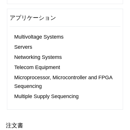
package. It operates over an ambient temperature
range of -40
℃
to +125
℃
.
アプリケーション
Multivoltage Systems
Servers
Networking Systems
Telecom Equipment
Microprocessor, Microcontroller and FPGA
Sequencing
Multiple Supply Sequencing
注文書