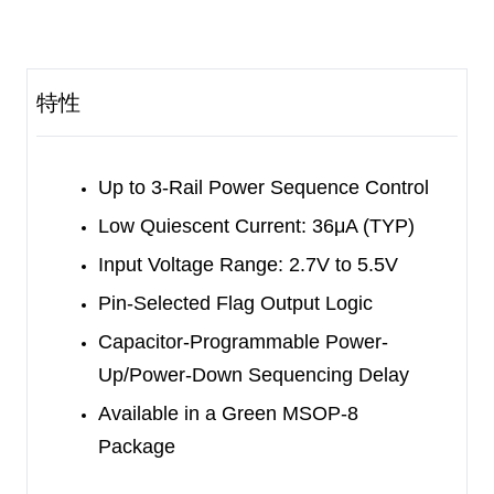
reliability.
This simple sequencer has three open-drain
output flags. When the enable (EN) pin is pulled
特性
high, the flags are successively released from
FLAG1 to FLAG3 after individual programmable
delay time. Then the connected power supplies
Up to 3-Rail Power Sequence Control
power up. When the EN pin is pulled low, the flags
Low Quiescent Current: 36μA (TYP)
output low with a reverse sequence from FLAG3
Input Voltage Range: 2.7V to 5.5V
to FLAG1 after individual programmable delay
Pin-Selected Flag Output Logic
time. The delay time is programmed by
Capacitor-Programmable Power-
connecting a capacitor between the TADJ pin and
Up/Power-Down Sequencing Delay
ground. The logic of the output flags can be
Available in a Green MSOP-8
inverted by the user.
Package
The SGM822 is available in a Green MSOP-8