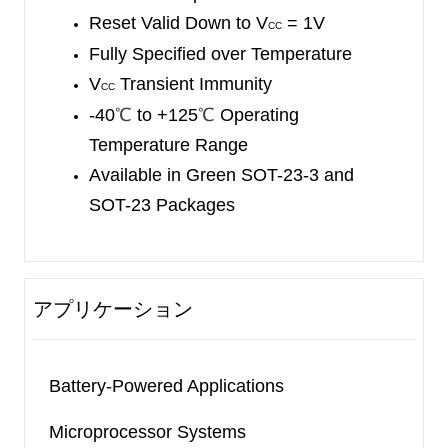
Reset Valid Down to V
= 1V
available in Green SOT-23-3 and SOT-23
CC
Fully Specified over Temperature
packages. They operates over a junction
V
Transient Immunity
temperature range of -40
℃
to +125
℃
.
CC
-40
℃
to +125
℃
Operating
Temperature Range
Available in Green SOT-23-3 and
SOT-23 Packages
アプリケーション
Battery-Powered Applications
Microprocessor Systems