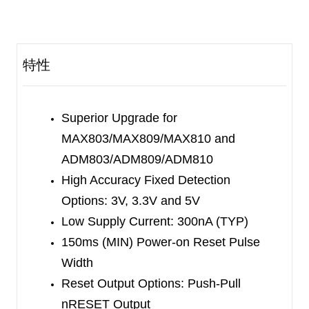
timer maintains a 240ms reset assertion, which
keeps the microprocessor in the reset state until
the condition is stable.
特性
The SGM803B has an active-low open-drain
nRESET output. The SGM809B has an active-low
push-pull nRESET output and the SGM810B has
Superior Upgrade for
an active-high push-pull RESET output. These
MAX803/MAX809/MAX810 and
devices provide five reset threshold voltage
ADM803/ADM809/ADM810
options for 3V, 3.3V and 5V voltage monitoring.
High Accuracy Fixed Detection
Options: 3V, 3.3V and 5V
The devices all have a low quiescent current of
Low Supply Current: 300nA (TYP)
300nA (TYP). And the glitch immunity within the
150ms (MIN) Power-on Reset Pulse
reset comparator protects it from fast transients
Width
on V
.
CC
Reset Output Options:
Push-Pull
nRESET Output
The SGM803B, SGM809B and SGM810B are