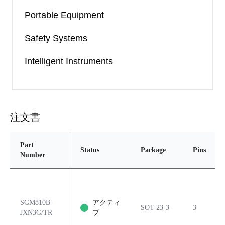
Portable Equipment
Safety Systems
Intelligent Instruments
注文書
Part
Status
Package
Pins
Number
SGM810B-
アクティ
SOT-23-3
3
JXN3G/TR
ブ